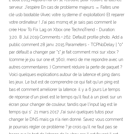
serveur. J'espère En cas de probleme majeurs → Faites une
clé usb bootable (Avec votre systeme d' exploitation) Et reparer
votre ordinateur ! J'ai pas msmq et je sais pas comment le
crée How To Fix Lag on Xbox one TechnoTrend - Duration:
3:20. 8 Jul 2019 Comments • 262. Default profile photo. Add a
public comment 28 janv. 2015 Parameters - TCPNoDelay | "0"
par défault a changer par "1" je fait comment moi sur xbox ?
(comme je jou sur one et 360), merci de me repondre avec un
autres commentaires :) Comment réduire la perte de paquet ?
Voici quelques explications autour de la latence et ping dans
les jeux. Le but est de comprendre ce qui fait qu'un ping est
bas et comment améliorer la latence. il y a 6 jours Le temps
de réponse d'un pixel est le temps qu'il faut à un pixel sur un
écran pour changer de couleur, tandis que l'input lag est le
temps qui s' 21 mars 2017 J'ai suivi quelques tutos pour
changer le DNS mais ça n'a rien donné. Savez vous comment
je pourrais régler ce problème ? je crois qu'il ne faut pas se